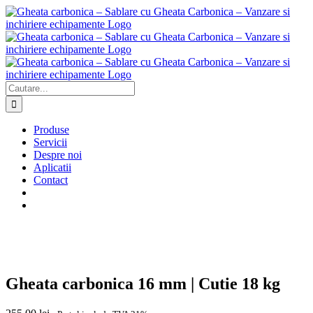
Skip
to
content
Cautare...
Produse
Servicii
Despre noi
Aplicatii
Contact
Gheata carbonica 16 mm | Cutie 18 kg