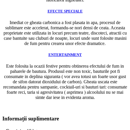
EFECTE SPECIALE
Imediat ce gheata carbonica a fost plasata in apa, procesul de
sublimare este accelerat, formandu-se nori densi de ceata. Aceasta
proprietate este utilizata in locuri precum teatre, discoteci, atractii cu
case bantuite sau cluburi de noapte, locuri unde sunt folosite masini
de fum pentru crearea unor efecte dramatice.
ENTERTAINMENT
Este folosita la ocazii festive pentru obtinerea efectului de fum in
paharele de bautura. Produsul este non toxic, bauturile pot fi
consumate in deplina siguranta ( vor avea totusi un foarte usor gust
de sifon datorat dioxidului de carbon). Gheata uscata este
recomandata pentru sampanie, cocktail-uri si bauturi tari: consumate
foarte reci, taria si agresivitatea ( asprimea ) alcoolului nu se mai
simte dar iese in evidenta aroma.
Informații suplimentare