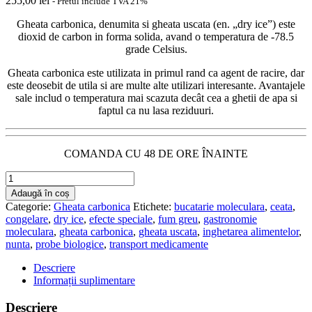
255,00
lei
- Pretul include TVA 21%
Gheata carbonica, denumita si gheata uscata (en. „dry ice”) este
dioxid de carbon in forma solida, avand o temperatura de -78.5
grade Celsius.
Gheata carbonica este utilizata in primul rand ca agent de racire, dar
este deosebit de utila si are multe alte utilizari interesante. Avantajele
sale includ o temperatura mai scazuta decât cea a ghetii de apa si
faptul ca nu lasa reziduuri.
COMANDA CU 48 DE ORE ÎNAINTE
Cantitate
Gheata
Adaugă în coș
carbonica
Categorie:
Gheata carbonica
Etichete:
bucatarie moleculara
,
ceata
,
16
congelare
,
dry ice
,
efecte speciale
,
fum greu
,
gastronomie
mm
moleculara
,
gheata carbonica
,
gheata uscata
,
inghetarea alimentelor
,
|
nunta
,
probe biologice
,
transport medicamente
Cutie
18
Descriere
kg
Informații suplimentare
Descriere