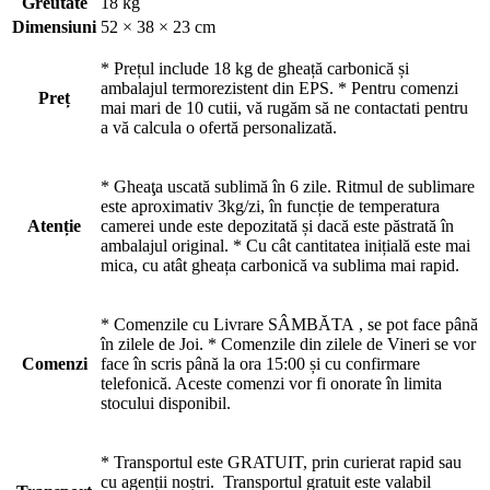
Greutate
18 kg
Dimensiuni
52 × 38 × 23 cm
* Prețul include 18 kg de gheață carbonică și
ambalajul termorezistent din EPS. * Pentru comenzi
Preț
mai mari de 10 cutii, vă rugăm să ne contactati pentru
a vă calcula o ofertă personalizată.
* Gheaţa uscată sublimă în 6 zile. Ritmul de sublimare
este aproximativ 3kg/zi, în funcție de temperatura
Atenție
camerei unde este depozitată și dacă este păstrată în
ambalajul original. * Cu cât cantitatea inițială este mai
mica, cu atât gheața carbonică va sublima mai rapid.
* Comenzile cu Livrare SÂMBĂTA , se pot face până
în zilele de Joi. * Comenzile din zilele de Vineri se vor
Comenzi
face în scris până la ora 15:00 și cu confirmare
telefonică. Aceste comenzi vor fi onorate în limita
stocului disponibil.
* Transportul este GRATUIT, prin curierat rapid sau
cu agenții noștri. Transportul gratuit este valabil