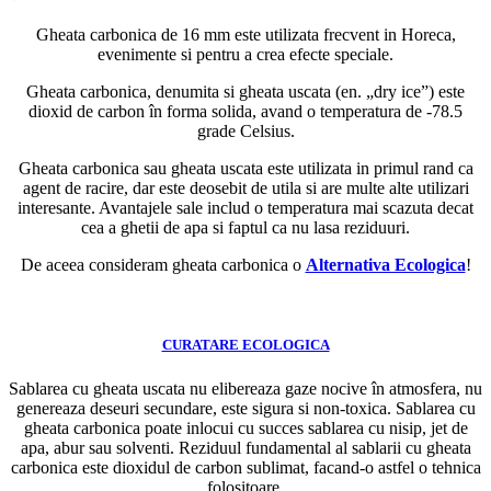
Gheata carbonica de 16 mm este utilizata frecvent in Horeca,
evenimente si pentru a crea efecte speciale.
Gheata carbonica, denumita si gheata uscata (en. „dry ice”) este
dioxid de carbon în forma solida, avand o temperatura de -78.5
grade Celsius.
Gheata carbonica sau gheata uscata este utilizata in primul rand ca
agent de racire, dar este deosebit de utila si are multe alte utilizari
interesante. Avantajele sale includ o temperatura mai scazuta decat
cea a ghetii de apa si faptul ca nu lasa reziduuri.
De aceea consideram gheata carbonica o
Alternativa Ecologica
!
CURATARE ECOLOGICA
Sablarea cu gheata uscata nu elibereaza gaze nocive în atmosfera, nu
genereaza deseuri secundare, este sigura si non-toxica. Sablarea cu
gheata carbonica poate inlocui cu succes sablarea cu nisip, jet de
apa, abur sau solventi. Reziduul fundamental al sablarii cu gheata
carbonica este dioxidul de carbon sublimat, facand-o astfel o tehnica
folositoare.