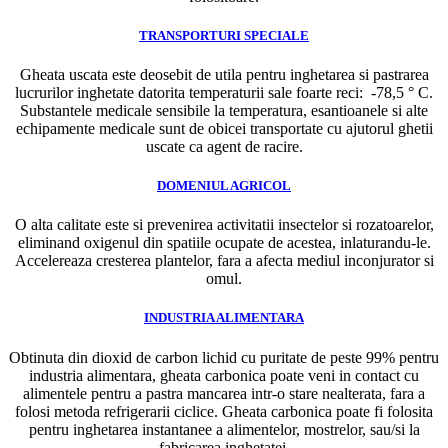
TRANSPORTURI SPECIALE
Gheata uscata este deosebit de utila pentru inghetarea si pastrarea
lucrurilor inghetate datorita temperaturii sale foarte reci: -78,5 ° C.
Substantele medicale sensibile la temperatura, esantioanele si alte
echipamente medicale sunt de obicei transportate cu ajutorul ghetii
uscate ca agent de racire.
DOMENIUL AGRICOL
O alta calitate este si prevenirea activitatii insectelor si rozatoarelor,
eliminand oxigenul din spatiile ocupate de acestea, inlaturandu-le.
Accelereaza cresterea plantelor, fara a afecta mediul inconjurator si
omul.
INDUSTRIA ALIMENTARA
Obtinuta din dioxid de carbon lichid cu puritate de peste 99% pentru
industria alimentara, gheata carbonica poate veni in contact cu
alimentele pentru a pastra mancarea intr-o stare nealterata, fara a
folosi metoda refrigerarii ciclice. Gheata carbonica poate fi folosita
pentru inghetarea instantanee a alimentelor, mostrelor, sau/si la
fabricarea inghetatei.